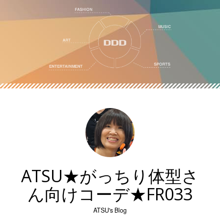
Skip
to
content
ATSU★がっちり体型さ
ん向けコーデ★FR033
ATSU's Blog