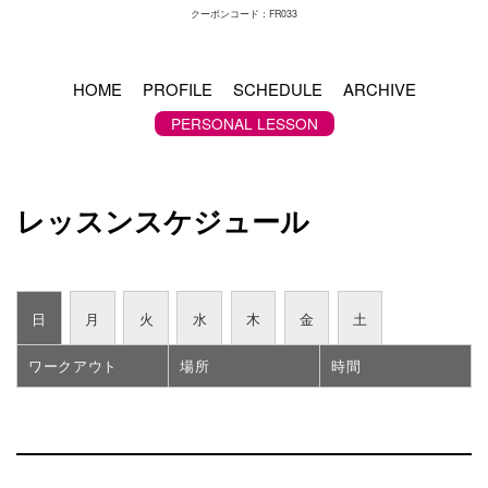
クーポンコード：FR033
HOME
PROFILE
SCHEDULE
ARCHIVE
PERSONAL LESSON
レッスンスケジュール
日
月
火
水
木
金
土
ワークアウト
場所
時間